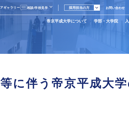
採用担当の方
ィアギャラリー
採用担当の方
相談/学校見学
お問い合わせ
受験生の方
LINE相談
在学生・教職員の
帝京平成大学について
学部・大学院
入
方
個別相談・学校見学
父母等の方
卒業生の方
地域・一般の方
の精神・基本理念
部
生・社会人・編入学者選抜
ンパス紹介
データ
キャンパス
学長挨拶
人文社会学部
大学院入学者選抜
在学生・卒業生の声
就職支援
中野キャンパス
平成大学の実学教育
学部
者選抜カレンダー
・サークル
数字で見る帝京平成大学
健康医療スポーツ学部
オープンキャンパス
国際交流
令等に伴う帝京平成大学
関連機関・施設
教育課程
場
地域連携事業
教員紹介
学生納付金・奨学金
ス
資料請求
ス
資料請求
ス
オープンキャンパス
資料請求
資料請求
ス
資料請求