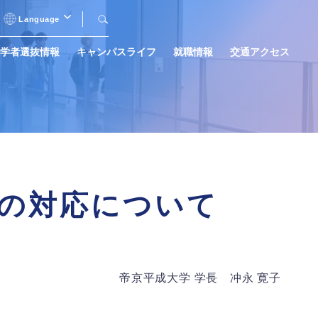
Language
日本語
学者選抜情報
キャンパスライフ
就職情報
交通アクセス
English
中文（简体字）
沿革
ヒューマンケア学部
助産別科入学者選抜
教員 × 学生
目指せる職業一覧
千葉キャンパス
※2027年度に千葉スポーツキャンパスへ
名称変更予定です。
情報公表
大学院
過去の入学者選抜結果
住まい・女子学生寮
の対応について
帝京平成大学の資格取得・就職
進学相談会
インターネット出願
サポート
インターネット出願
帝京平成大学 学長 冲永 寛子
インターネット出願
インターネット出願