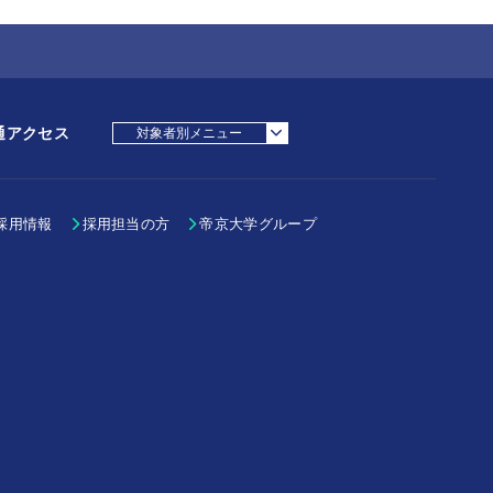
通アクセス
対象者別メニュー
採用担当の方
受験生の方
在学生・教職員の方
父母等の方
卒業生の方
採用情報
採用担当の方
帝京大学グループ
地域・一般の方