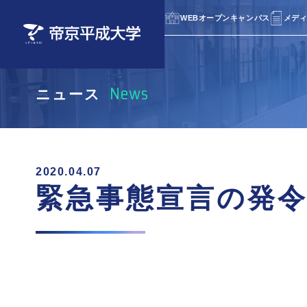
WEBオープンキャンパス
メデ
News
ニュース
帝京平成大学について
学部・学科
入学者選抜（入試）
キャンパスライフ
就職情報
交通アクセス
建学
薬学
留学
キャ
就職
池袋
帝京平成大学校歌
健康メディカル学部
入学者選抜要項
イベント紹介
帝京
共創
入学
部活
2020.04.07
ちはら台キャンパス
緊急事態宣言の発
※2027年度に千葉キャンパスへ名称変更
研究活動
助産別科
過去の入学者選抜問題
附属
通信
試験
予定です。
オープンキャンパ
オープンキャンパ
取得可能な資格一覧
オープンキャンパ
オープンキャンパ