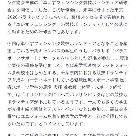
ング協会主催の「車いすフェンシング競技ボランティア研修
会」を開催しました。この研修会は、来年にせまった東京
2020パラリンピックにおいて、幕張メッセ会場で実施され
る「車いすフェンシング」の競技ボランティアとして公式に
活動するための研修会でもあります。
今回は車いすフェンシング競技ボランティアとなることを希
望している千葉キャンパスの学生のうち、パラサポ（パラス
ポーツサポート）サークルを中心とした27名が参加し、理論
と実技の研修を受けました。ちば産学官連携プラットフォー
ム参画校をはじめとする、千葉県内における競技ボランティ
ア育成をコーディネートしている健康医療スポーツ学部 医
療スポーツ学科の馬場 宏輝 准教授（体育・スポーツ経営
学）は「オリンピックに比べてパラリンピックはどの競技も
ボランティアが不足しているようです。一人でも多くの学生
が今後も続く研修とテストイベントなどに参加し、競技会本
番ではユニフォームを着て他大学の学生と一緒に活躍しても
らいたいです」とコメントしています。
また、この研修会に参加した学生が、ちば産学官連携プラッ