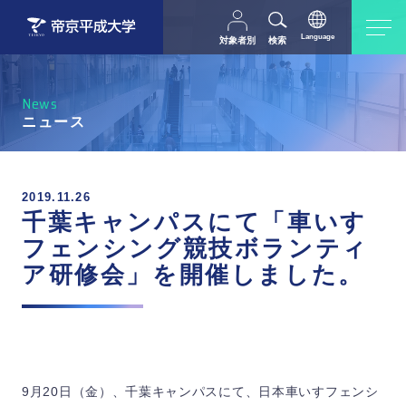
Language
対象者別
検索
日本語
English
中文（简体字）
受験生の方
在学生・教職員の方
News
父母等の方
卒業生の方
ニュース
採用担当の方
地域・一般の方
2019.11.26
千葉キャンパスにて「車いす
フェンシング競技ボランティ
ア研修会」を開催しました。
9月20日（金）、千葉キャンパスにて、日本車いすフェンシ