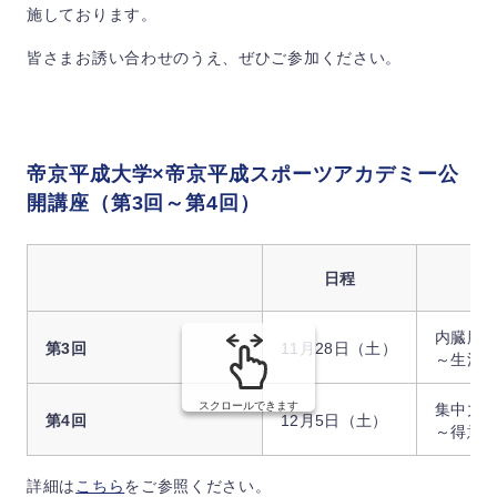
施しております。
皆さまお誘い合わせのうえ、ぜひご参加ください。
帝京平成大学×帝京平成スポーツアカデミー公
開講座（第3回～第4回）
日程
内臓脂
第3回
11月28日（土）
～生活
スクロールできます
集中力
第4回
12月5日（土）
～得意
詳細は
こちら
をご参照ください。