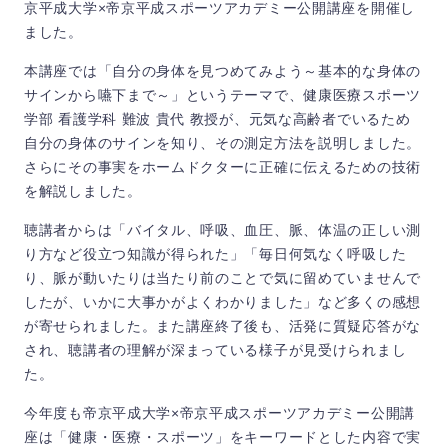
京平成大学×帝京平成スポーツアカデミー公開講座を開催し
ました。
本講座では「自分の身体を見つめてみよう～基本的な身体の
サインから嚥下まで～」というテーマで、健康医療スポーツ
学部 看護学科 難波 貴代 教授が、元気な高齢者でいるため
自分の身体のサインを知り、その測定方法を説明しました。
さらにその事実をホームドクターに正確に伝えるための技術
を解説しました。
聴講者からは「バイタル、呼吸、血圧、脈、体温の正しい測
り方など役立つ知識が得られた」「毎日何気なく呼吸した
り、脈が動いたりは当たり前のことで気に留めていませんで
したが、いかに大事かがよくわかりました」など多くの感想
が寄せられました。また講座終了後も、活発に質疑応答がな
され、聴講者の理解が深まっている様子が見受けられまし
た。
今年度も帝京平成大学×帝京平成スポーツアカデミー公開講
座は「健康・医療・スポーツ」をキーワードとした内容で実