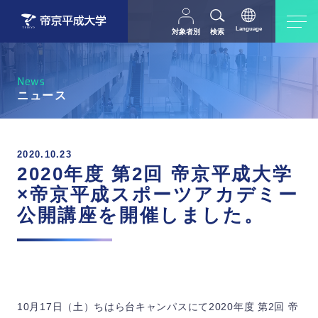
Language
対象者別
検索
日本語
English
中文（简体字）
受験生の方
在学生・教職員の方
News
父母等の方
卒業生の方
ニュース
採用担当の方
地域・一般の方
2020.10.23
2020年度 第2回 帝京平成大学
×帝京平成スポーツアカデミー
公開講座を開催しました。
10月17日（土）ちはら台キャンパスにて2020年度 第2回 帝