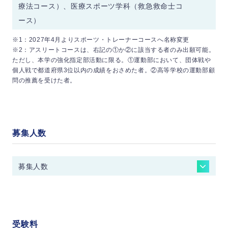
各科目100点
療法コース）、医療スポーツ学科（救急救命士コ
学」または「情報」のいずれかを選択
国語…「国語」（近代以降の文章）
指定科目数以上受験した場合には高得点
数学…「数学Ⅰ，数学Ａ 」「数学Ⅰ 」「数
ース）
の2科目を合否判定に使用
教
学Ⅱ，数学Ｂ，数学Ｃ 」
国語…「国語」（近代以降の文章）
科、
「国語」では「近代以降の文章」を配点
理科…「物理」「化学」「生物」
※1：2027年4月よりスポーツ・トレーナーコースへ名称変更
高得点の2教科2科目採用
地理歴史・公民…「地理総合，地理探究」
科目
110点から100点に圧縮して利用
外国語…「英語」「ドイツ語」「フランス
※2：アスリートコースは、右記の①か②に該当する者のみ出願可能。
選考
「歴史総合，日本史探究」「歴史総合，世
配
「数学」「理科」については1教科2科
語」
ただし、本学の強化指定部活動に限る。①運動部において、団体戦や
方法
外国語（英語以外）については、配点が
界史探究」「地理総合/歴史総合/公共」「公
目採用も可
点、
個人戦で都道府県3位以内の成績をおさめた者。②高等学校の運動部顧
200点満点のため、100点満点に換算
共，倫理」「公共，政治・経済」
教
備考
問の推薦を受けた者。
各科目100点
数学…「数学Ⅰ，数学Ａ」「数学Ⅰ」「数
「英語」では、リーディング（100点）
科、
指定科目数以上受験した場合には高得点
学Ⅱ，数学Ｂ，数学Ｃ」
国語…「国語」（近代以降の文章）
とリスニング（100点）の配点を「4：
科目
の2科目を合否判定に使用
理科…「物理基礎/化学基礎/生物基礎/地学
地理歴史…「地理総合，地理探究」「歴史
1」の比率とし、100点満点に換算
基礎」「物理」「化学」「生物」「地学」
総合，日本史探究」「歴史総合，世界史探
※リスニングを免除された者の点数は、
「国語」では「近代以降の文章」を配点
教
外国語…「英語」「ドイツ語」「フランス
究」
リーディング（100点満点）の得点をそ
110点から100点に圧縮して利用
募集人数
科、
語」
数学…「数学Ⅰ，数学Ａ」「数学Ⅰ」「数
配
のまま採用
外国語（英語以外）については、配点が
科目
情報
学Ⅱ，数学Ｂ，数学Ｃ」
…「情報Ⅰ」
点、
200点満点のため、100点満点に換算
理科…「物理」「化学」「生物」
備考
外国語…「英語」「ドイツ語」「フランス
「英語」では、リーディング（100点）
募集人数
各科目100点
語」
とリスニング（100点）の配点を「4：
指定科目数以上受験した場合には高得点
1」の比率とし、100点満点に換算
の2科目を合否判定に使用
※リスニングを免除された者の点数は、
各科目100点
「国語」では「近代以降の文章」を配点
リーディング（100点満点）の得点をそ
指定科目数以上受験した場合には高得点
学部
学科
コー
110点から100点に圧縮して利用
のまま採用
の2科目を合否判定に使用
配
受験料
外国語（英語以外）については、配点が