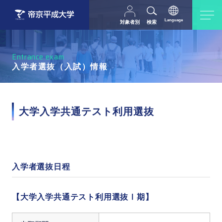
Language
対象者別
検索
日本語
English
中文（简体字）
受験生の方
在学生・教職員の方
Entrance exam
父母等の方
卒業生の方
入学者選抜（入試）情報
採用担当の方
地域・一般の方
大学入学共通テスト利用選抜
入学者選抜日程
【大学入学共通テスト利用選抜Ⅰ期】