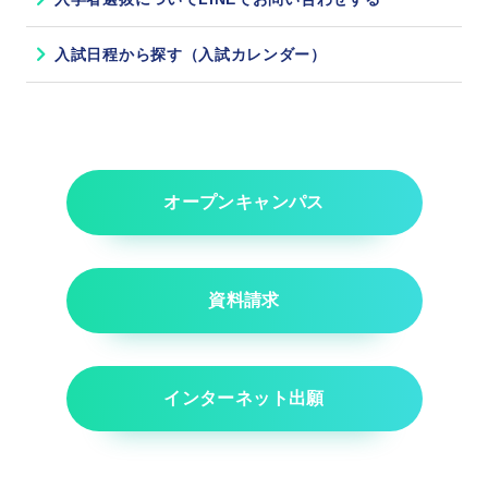
経営学科
入試日程から探す（入試カレンダー）
トレ
※20
観光経営学科
トレ
オープンキャンパス
鍼灸学科
※20
ヒューマンケア学部
トレ
柔道整復学科
※20
資料請求
看護学科
健康栄養学科
インターネット出願
スクロールできます
心理学科
言語聴覚学科