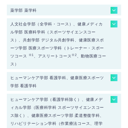
薬学部 薬学科
高得点の2教科2科目採用
人文社会学部（全学科・コース）、健康メディカ
ただし、「化学」必須
ル学部 医療科学科（スポーツサイエンスコー
「理科」は1教科2科目採用も可
選考
ス）、共創学部 デジタル共創学科、健康医療スポ
方法
「理科」を2科目受験した際は、「化
ーツ学部 医療スポーツ学科（トレーナー・スポー
学」を第1解答科目とした場合のみ、合
※1
※2
ツコース
、アスリートコース
否を判定する
、動物医療コー
ス）
国語…「国語」（ 近代以降の文章）
高得点の2教科2科目採用
地理歴史…「地理総合，地理探究」「歴史
ヒューマンケア学部 看護学科、健康医療スポーツ
総合，日本史探究」「歴史総合，世界史探
「数学」「理科」「地理歴史・公民」に
学部 看護学科
教
究」
ついては1教科2科目採用も可
科、
数学…「数学Ⅰ，数学Ａ 」「数学Ⅰ」「数
高得点の2教科2科目採用
「理科」で「基礎」を付した科目につい
ヒューマンケア学部（看護学科除く）、健康メデ
科目
学Ⅱ，数学Ｂ，数学Ｃ」
選考
ては、2科目で1科目採用とする
理科…「物理」「化学」「生物」
選考
ただし、「国語」と「外国語」の組み合
ィカル学部（医療科学科 スポーツサイエンスコー
方法
外国語…「英語」「ドイツ語」「フランス
方法
「地理総合/歴史総合/公共」は、2科目
せと「数学」1教科2科目の組み合せは
ス除く）、健康医療スポーツ学部 柔道整復学科、
語」
で1科目採用とする
不可
リハビリテーション学科（作業療法コース、理学
共創学部 は2教科のうち1教科は「数