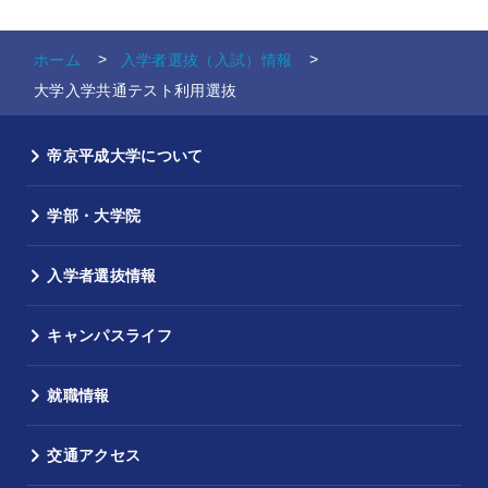
作業療法学科
ホーム
入学者選抜（入試）情報
健康メディカル学部
大学入学共通テスト利用選抜
理学療法学科
救急
帝京平成大学について
医療科学科
臨床
学部・大学院
スポ
入学者選抜情報
共創学部
デジタル共創学科
キャンパスライフ
トレ
柔道整復学科
※20
就職情報
作業
リハビリテーション
学科
交通アクセス
理学