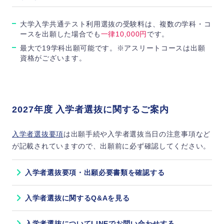
点、
「国語」では「近代以降の文章」を配点
200点満点のため、100点満点に換算
110点から100点に圧縮して利用
備考
配
「英語」では、リーディング（100点）
大学入学共通テスト利用選抜の受験料は、複数の学科・コ
外国語（英語以外）については、配点が
とリスニング（100点）の配点を「4：
ースを出願した場合でも
一律10,000円
です。
点、
薬学部
薬学科
200点満点のため、100点満点に換算
1」の比率とし、100点満点に換算
備考
最大で19学科出願可能です。※アスリートコースは出願
※リスニングを免除された者の点数は、
「英語」では、リーディング（100点）
資格がございます。
リーディング（100点満点）の得点をそ
とリスニング（100点）の配点を「4：
小学
のまま採用
1」の比率とし、100点満点に換算
教育学科
※リスニングを免除された者の点数は、
保育
リーディング（100点満点）の得点をそ
のまま採用
2027年度 入学者選抜に関するご案内
福祉
入学者選抜要項
は出願手続や入学者選抜当日の注意事項など
が記載されていますので、出願前に必ず確認してください。
メデ
人間文化学科
入学者選抜要項・出願必要書類を確認する
グロ
人文社会学部
※20
入学者選抜に関するQ&Aを見る
経営
入学者選抜についてLINEでお問い合わせする