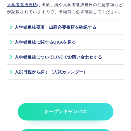
入学者選抜要項
は出願手続や入学者選抜当日の注意事項など
書類審査
が記載されていますので、出願前に必ず確認してください。
※
【郵送 or 来学
】調査書
選
考
※
【郵送 or 来学
】推薦書
入学者選抜要項・出願必要書類を確認する
方
※提出場所：帝京平成大学 池袋キャンパ
法
ス 入試課（池袋キャンパス以外では、窓
口受付はしておりません。）
入学者選抜に関するQ&Aを見る
【健康医療スポーツ学部 医療スポーツ学科
アスリートコースのみ】1のみ、または2と3
入学者選抜についてLINEでお問い合わせする
で追加で提出
1.顧問推薦書
入試日程から探す（入試カレンダー）
2.スポーツ競技成績証明書
3.競技実績証明資料貼付用紙
オープンキャンパス