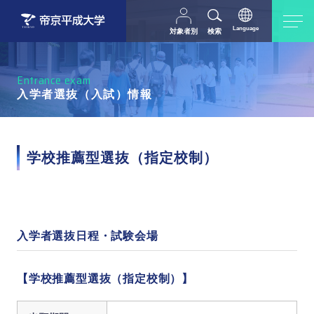
Language
対象者別
検索
日本語
English
中文（简体字）
受験生の方
在学生・教職員の方
Entrance exam
父母等の方
卒業生の方
入学者選抜（入試）情報
採用担当の方
地域・一般の方
学校推薦型選抜（指定校制）
入学者選抜日程・試験会場
【学校推薦型選抜（
指定校制
）】