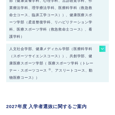
部（健康栄養学科、心理学科、言語聴覚学科、作
業療法学科、理学療法学科、医療科学科（救急救
命士コース、臨床工学コース））、健康医療スポ
ーツ学部（柔道整復学科、リハビリテーション学
科、医療スポーツ学科（救急救命士コース）、看
護学科）
個別面接
人文社会学部、健康メディカル学部（医療科学科
面接官1名：受験生1名
（スポーツサイエンスコース））、共創学部、健
8分程度
康医療スポーツ学部（ 医療スポーツ学科（トレー
※
ナー・スポーツコース
、アスリートコース、動
選
考
物医療コース））
書類審査
方
※
【郵送 or 来学
】調査書
法
個別面接
※
【郵送 or 来学
】推薦書
面接官1名：受験生1名
※提出場所：帝京平成大学 池袋キャンパ
5分程度
ス 入試課（池袋キャンパス以外では、窓
2027年度 入学者選抜に関するご案内
口受付はしておりません。）