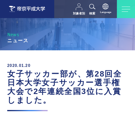
Language
対象者別
検索
日本語
English
中文（简体字）
受験生の方
在学生・教職員の方
News
父母等の方
卒業生の方
ニュース
採用担当の方
地域・一般の方
2020.01.20
女子サッカー部が、第28回全
日本大学女子サッカー選手権
大会で2年連続全国3位に入賞
しました。