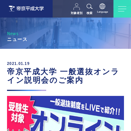
Language
対象者別
検索
日本語
English
中文（简体字）
受験生の方
在学生・教職員の方
News
父母等の方
卒業生の方
ニュース
採用担当の方
地域・一般の方
2021.01.19
帝京平成大学 一般選抜オンラ
イン説明会のご案内