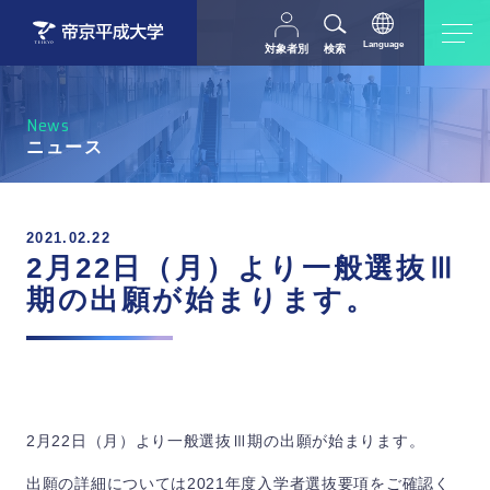
Language
対象者別
検索
日本語
English
中文（简体字）
受験生の方
在学生・教職員の方
News
父母等の方
卒業生の方
ニュース
採用担当の方
地域・一般の方
2021.02.22
2月22日（月）より一般選抜Ⅲ
期の出願が始まります。
2月22日（月）より一般選抜Ⅲ期の出願が始まります。
出願の詳細については2021年度入学者選抜要項をご確認く