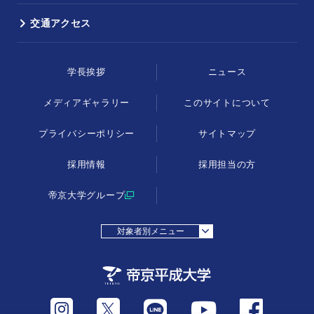
交通アクセス
学長挨拶
ニュース
メディアギャラリー
このサイトについて
プライバシーポリシー
サイトマップ
採用情報
採用担当の方
帝京大学グループ
対象者別メニュー
採用担当の方
受験生の方
在学生・教職員の方
父母等の方
卒業生の方
地域・一般の方
Instagram
Twitter
LINE
Facebook
Youtube