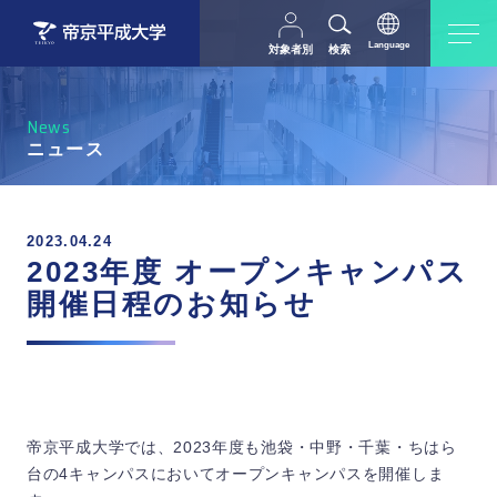
Language
対象者別
検索
日本語
English
中文（简体字）
受験生の方
在学生・教職員の方
News
父母等の方
卒業生の方
ニュース
採用担当の方
地域・一般の方
2023.04.24
2023年度 オープンキャンパス
開催日程のお知らせ
帝京平成大学では、2023年度も池袋・中野・千葉・ちはら
台の4キャンパスにおいてオープンキャンパスを開催しま