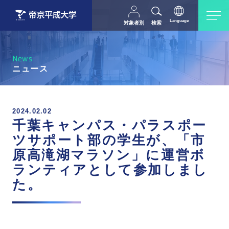
Language
対象者別
検索
日本語
English
中文（简体字）
受験生の方
在学生・教職員の方
News
父母等の方
卒業生の方
ニュース
採用担当の方
地域・一般の方
2024.02.02
千葉キャンパス・パラスポー
ツサポート部の学生が、「市
原高滝湖マラソン」に運営ボ
ランティアとして参加しまし
た。