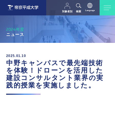
Language
対象者別
検索
日本語
English
中文（简体字）
受験生の方
在学生・教職員の方
2024年度
父母等の方
卒業生の方
ニュース
採用担当の方
地域・一般の方
2025.01.10
中野キャンパスで最先端技術
を体験！ドローンを活用した
建設コンサルタント業界の実
践的授業を実施しました。