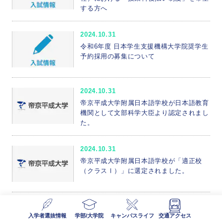
する方へ
2024.10.31
令和6年度 日本学生支援機構大学院奨学生
予約採用の募集について
2024.10.31
帝京平成大学附属日本語学校が日本語教育
機関として文部科学大臣より認定されまし
た。
2024.10.31
帝京平成大学附属日本語学校が「適正校
（クラスⅠ）」に選定されました。
2024.10.30
入学者選抜情報
学部/大学院
キャンパスライフ
交通アクセス
中野キャンパスで「健康茶房」を開催して