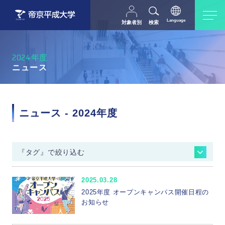
Language
対象者別
検索
日本語
English
中文（简体字）
受験生の方
在学生・教職員の方
2024年度
父母等の方
卒業生の方
ニュース
採用担当の方
地域・一般の方
ニュース - 2024年度
『タグ』で絞り込む
入試情報
進学相談会
オープンキャンパス
2025.03.28
コンテンツ
イベント
メディア掲載情報
2025年度 オープンキャンパス開催日程の
広報
公開講座
地域交流・連携
就職情報
お知らせ
就職説明会
海外実習・研修
資格
研究