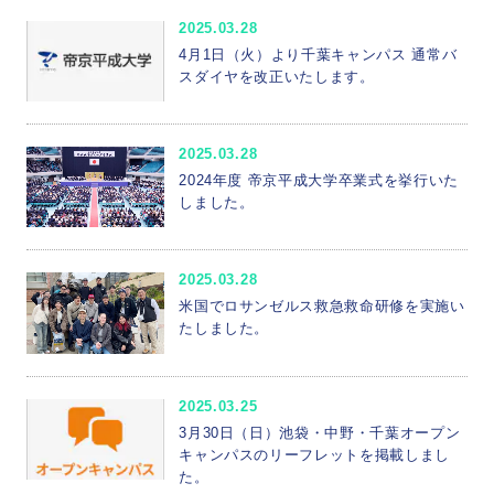
実学
表彰
帝京平成スポーツアカデミー
2025.03.28
4月1日（火）より千葉キャンパス 通常バ
部活動・サークル
本学の取り組み
スダイヤを改正いたします。
ちば産学官連携プラットフォーム
部活動
地域連携
2025.03.28
冲永寛子学長のコラムが日本経済新聞の「交遊抄」に掲載されました
2024年度 帝京平成大学卒業式を挙行いた
健康メディカル学部 理学療法学科
受賞
しました。
国際交流
部活
2025.03.28
米国でロサンゼルス救急救命研修を実施い
たしました。
2025.03.25
3月30日（日）池袋・中野・千葉オープン
キャンパスのリーフレットを掲載しまし
た。