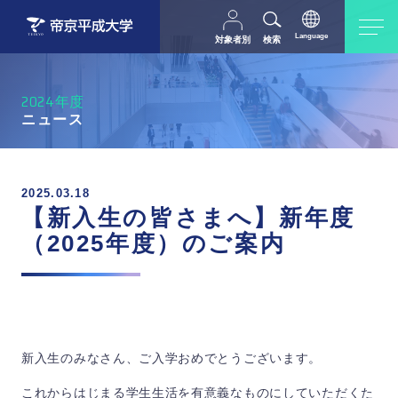
Language
対象者別
検索
日本語
English
中文（简体字）
受験生の方
在学生・教職員の方
2024年度
父母等の方
卒業生の方
ニュース
採用担当の方
地域・一般の方
2025.03.18
【新入生の皆さまへ】新年度
（2025年度）のご案内
新入生のみなさん、ご入学おめでとうございます。
これからはじまる学生生活を有意義なものにしていただくた