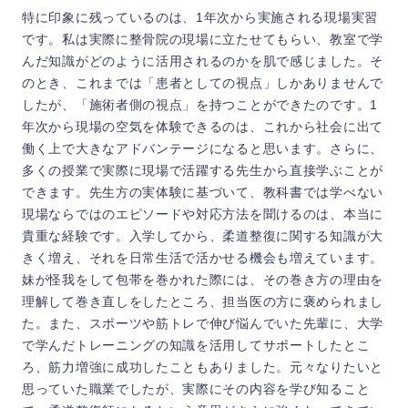
特に印象に残っているのは、1年次から実施される現場実習
です。私は実際に整骨院の現場に立たせてもらい、教室で学
んだ知識がどのように活用されるのかを肌で感じました。そ
のとき、これまでは「患者としての視点」しかありませんで
したが、「施術者側の視点」を持つことができたのです。1
年次から現場の空気を体験できるのは、これから社会に出て
働く上で大きなアドバンテージになると思います。さらに、
多くの授業で実際に現場で活躍する先生から直接学ぶことが
できます。先生方の実体験に基づいて、教科書では学べない
現場ならではのエピソードや対応方法を聞けるのは、本当に
貴重な経験です。入学してから、柔道整復に関する知識が大
きく増え、それを日常生活で活かせる機会も増えています。
妹が怪我をして包帯を巻かれた際には、その巻き方の理由を
理解して巻き直しをしたところ、担当医の方に褒められまし
た。また、スポーツや筋トレで伸び悩んでいた先輩に、大学
で学んだトレーニングの知識を活用してサポートしたとこ
ろ、筋力増強に成功したこともありました。元々なりたいと
思っていた職業でしたが、実際にその内容を学び知ること