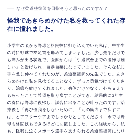
なぜ柔道整復師を目指そうと思ったのですか？
怪我であきらめかけた私を救ってくれた存
在に憧れました。
小学生の頃から野球と格闘技に打ち込んでいた私は、中学生
の時に野球で左足首を痛めてしまいました。少し走るだけで
も痛みが出る状況で、医師からは「引退試合までの復帰は難
しい」と告げられ、自暴自棄になっていました。そんな私に
手を差し伸べてくれたのが、柔道整復師の先生でした。あき
らめかけた私を見捨てることなく、ずっと勇気づけてくださ
り、治療を続けてくれました。身体だけでなく、心も支えて
もらったことで希望を取り戻すことができ、結果的に3年生
の春には野球に復帰し、試合に出ることが叶ったのです。治
療後も「再び怪我をしないために」「元の筋力まで戻すに
は」とアフターケアまでしっかりとしてくださり、今では野
球も格闘技もできるほどに回復しました。この経験から、私
も、怪我に泣くスポーツ選手を支えられる柔道整復師になり