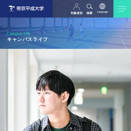
Language
対象者別
検索
日本語
English
中文（简体字）
受験生の方
在学生・教職員の方
Campus life
父母等の方
卒業生の方
キャンパスライフ
採用担当の方
地域・一般の方