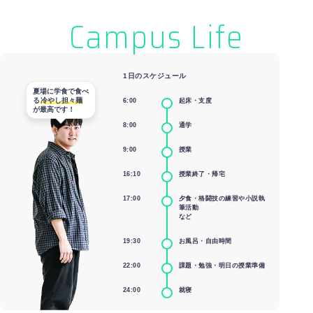
Campus Life
1日のスケジュール
夏場に学食で食べ
る
冷やし担々麺
6:00
起床・支度
が最高です！
8:00
通学
9:00
授業
16:10
授業終了・帰宅
17:00
夕食・格闘技の練習や小説執
筆活動
など
19:30
お風呂・自由時間
22:00
課題・勉強・明日の授業準備
24:00
就寝