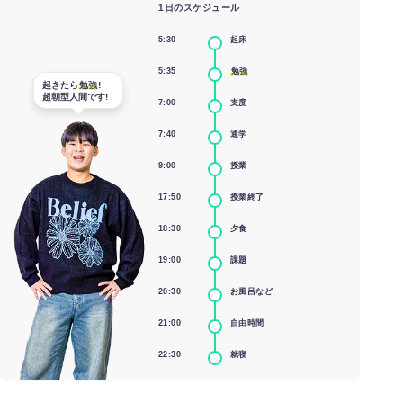
1日のスケジュール
5:30
起床
5:35
勉強
起きたら
勉強
!
超朝型人間です!
7:00
支度
7:40
通学
9:00
授業
17:50
授業終了
18:30
夕食
19:00
課題
20:30
お風呂など
21:00
自由時間
22:30
就寝