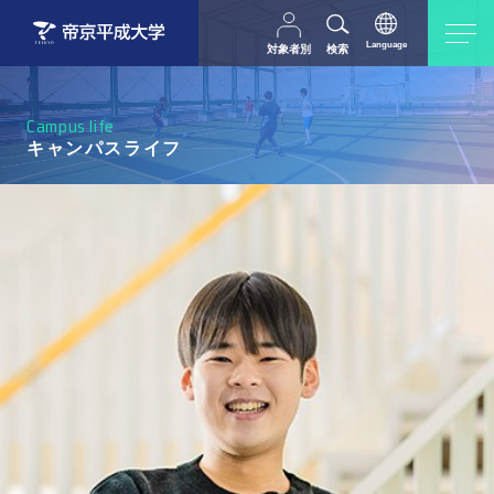
Language
対象者別
検索
日本語
English
中文（简体字）
受験生の方
在学生・教職員の方
Campus life
父母等の方
卒業生の方
キャンパスライフ
採用担当の方
地域・一般の方