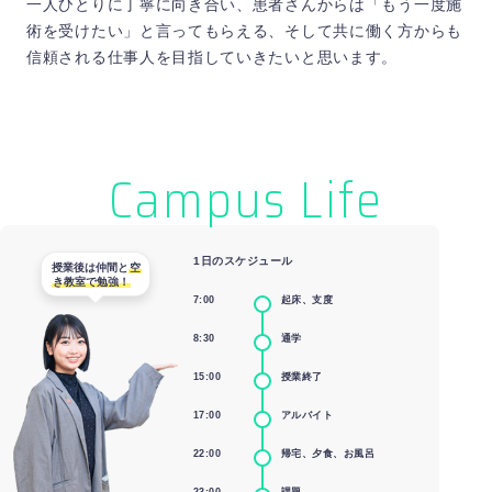
一人ひとりに丁寧に向き合い、患者さんからは「もう一度施
術を受けたい」と言ってもらえる、そして共に働く方からも
信頼される仕事人を目指していきたいと思います。
Campus Life
1日のスケジュール
授業後は仲間と
空
き教室で勉強！
7:00
起床、支度
8:30
通学
15:00
授業終了
17:00
アルバイト
22:00
帰宅、夕食、お風呂
23:00
課題