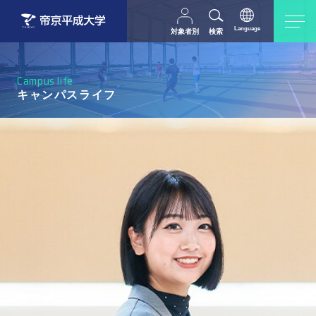
Language
対象者別
検索
日本語
English
中文（简体字）
受験生の方
在学生・教職員の方
Campus life
父母等の方
卒業生の方
キャンパスライフ
採用担当の方
地域・一般の方