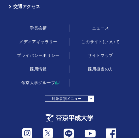
交通アクセス
学長挨拶
ニュース
メディアギャラリー
このサイトについて
プライバシーポリシー
サイトマップ
採用情報
採用担当の方
帝京大学グループ
対象者別メニュー
採用担当の方
受験生の方
在学生・教職員の方
父母等の方
卒業生の方
地域・一般の方
Instagram
Twitter
LINE
Facebook
Youtube