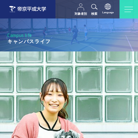
Language
対象者別
検索
日本語
English
中文（简体字）
受験生の方
在学生・教職員の方
Campus life
父母等の方
卒業生の方
キャンパスライフ
採用担当の方
地域・一般の方