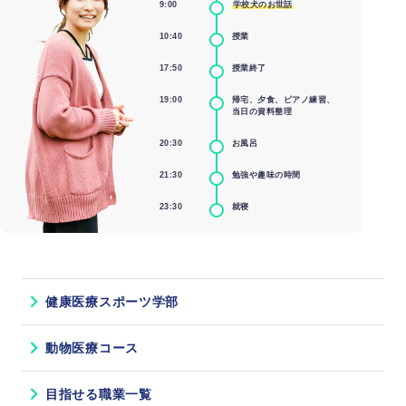
9:00
学校犬のお世話
10:40
授業
17:50
授業終了
19:00
帰宅、夕食、ピアノ練習、
当日の資料整理
20:30
お風呂
21:30
勉強や趣味の時間
23:30
就寝
健康医療スポーツ学部
動物医療コース
目指せる職業一覧