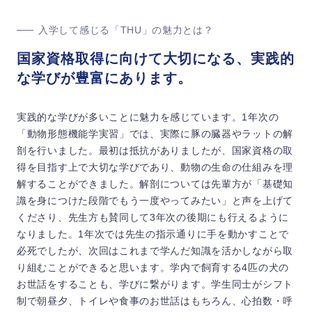
入学して感じる「THU」の魅力とは？
国家資格取得に向けて大切になる、実践的
な学びが豊富にあります。
実践的な学びが多いことに魅力を感じています。1年次の
「動物形態機能学実習」では、実際に豚の臓器やラットの解
剖を行いました。最初は抵抗がありましたが、国家資格の取
得を目指す上で大切な学びであり、動物の生命の仕組みを理
解することができました。解剖については先輩方が「基礎知
識を身につけた段階でもう一度やってみたい」と声を上げて
くださり、先生方も賛同して3年次の後期にも行えるように
なりました。1年次では先生の指示通りに手を動かすことで
必死でしたが、次回はこれまで学んだ知識を活かしながら取
り組むことができると思います。学内で飼育する4匹の犬の
お世話をすることも、学びに繋がります。学生同士がシフト
制で朝昼夕、トイレや食事のお世話はもちろん、心拍数・呼