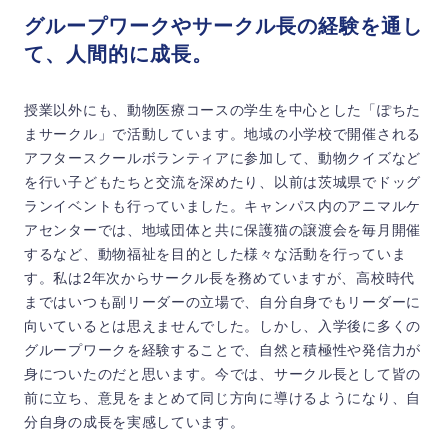
グループワークやサークル長の経験を通し
て、人間的に成長。
授業以外にも、動物医療コースの学生を中心とした「ぽちた
まサークル」で活動しています。地域の小学校で開催される
アフタースクールボランティアに参加して、動物クイズなど
を行い子どもたちと交流を深めたり、以前は茨城県でドッグ
ランイベントも行っていました。キャンパス内のアニマルケ
アセンターでは、地域団体と共に保護猫の譲渡会を毎月開催
するなど、動物福祉を目的とした様々な活動を行っていま
す。私は2年次からサークル長を務めていますが、高校時代
まではいつも副リーダーの立場で、自分自身でもリーダーに
向いているとは思えませんでした。しかし、入学後に多くの
グループワークを経験することで、自然と積極性や発信力が
身についたのだと思います。今では、サークル長として皆の
前に立ち、意見をまとめて同じ方向に導けるようになり、自
分自身の成長を実感しています。