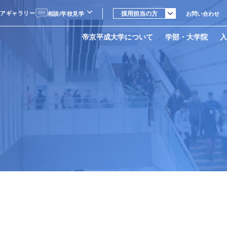
採用担当の方
ィアギャラリー
採用担当の方
相談/学校見学
お問い合わせ
受験生の方
LINE相談
在学生・教職員の
帝京平成大学について
学部・大学院
入
方
個別相談・学校見学
父母等の方
卒業生の方
地域・一般の方
の精神・基本理念
部
生・社会人・編入学者選抜
ンパス紹介
データ
キャンパス
学長挨拶
人文社会学部
大学院入学者選抜
在学生・卒業生の声
就職支援
中野キャンパス
平成大学の実学教育
学部
者選抜カレンダー
・サークル
数字で見る帝京平成大学
健康医療スポーツ学部
オープンキャンパス
国際交流
関連機関・施設
教育課程
場
地域連携事業
教員紹介
学生納付金・奨学金
ス
資料請求
ス
資料請求
ス
オープンキャンパス
資料請求
資料請求
ス
資料請求