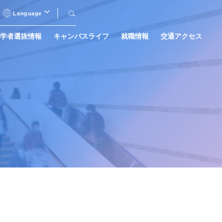
Language
日本語
学者選抜情報
キャンパスライフ
就職情報
交通アクセス
English
中文（简体字）
沿革
ヒューマンケア学部
助産別科入学者選抜
教員 × 学生
目指せる職業一覧
千葉キャンパス
※2027年度に千葉スポーツキャンパスへ
名称変更予定です。
情報公表
大学院
過去の入学者選抜結果
住まい・女子学生寮
帝京平成大学の資格取得・就職
進学相談会
インターネット出願
サポート
インターネット出願
インターネット出願
インターネット出願