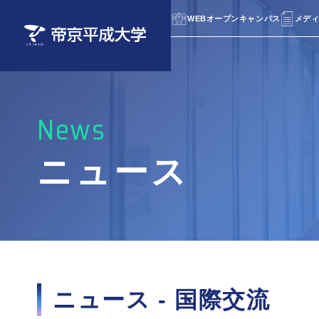
WEBオープンキャンパス
メデ
帝京平成大学について
学部・学科
入学者選抜（入試）
キャンパスライフ
就職情報
交通アクセス
建学
薬学
留学
キャ
就職
池袋
News
ニュース
帝京平成大学校歌
健康メディカル学部
入学者選抜要項
イベント紹介
帝京
共創
入学
部活
ちはら台キャンパス
※2027年度に千葉キャンパスへ名称変更
研究活動
助産別科
過去の入学者選抜問題
附属
通信
試験
予定です。
オープンキャンパ
オープンキャンパ
取得可能な資格一覧
ニュース - 国際交流
オープンキャンパ
オープンキャンパ