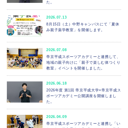
た。
就職説明会
海外実習・研修
資格
研究
実学
表彰
帝京平成スポーツアカデミー
2026.07.13
部活動・サークル
本学の取り組み
8月15日（土）中野キャンパスにて「夏休
み親子薬学教室」を開催します。
ちば産学官連携プラットフォーム
部活動
地域連携
2026.07.08
冲永寛子学長のコラムが日本経済新聞の「交遊抄」に掲載されました
帝京平成スポーツアカデミーと連携して、
健康メディカル学部 理学療法学科
受賞
地域の親子向けに「親子で楽しむ体つくり
教室」イベントを開催しました。
国際交流
部活
2026.06.18
2026年度 第1回 帝京平成大学×帝京平成ス
ポーツアカデミー公開講座を開催しまし
た。
2026.04.09
帝京平成スポーツアカデミーと連携し「い