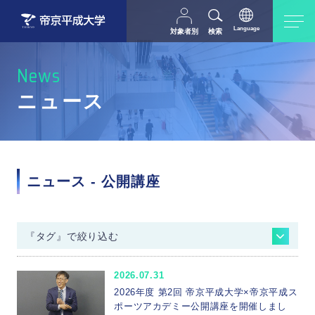
Language
対象者別
検索
日本語
English
中文（简体字）
受験生の方
在学生・教職員の方
News
父母等の方
卒業生の方
ニュース
採用担当の方
地域・一般の方
ニュース - 公開講座
『タグ』で絞り込む
入試情報
進学相談会
オープンキャンパス
2026.07.31
コンテンツ
イベント
メディア掲載情報
2026年度 第2回 帝京平成大学×帝京平成ス
広報
地域交流・連携
就職情報
ポーツアカデミー公開講座を開催しまし