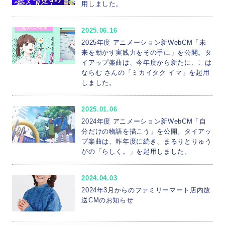
用しました。
就職説明会
海外実習・研修
資格
研究
実学
表彰
帝京平成スポーツアカデミー
2025.06.16
部活動・サークル
本学の取り組み
2025年度 アニメーション新WebCM「未
来を動かす実践力をその手に」を公開。タ
ちば産学官連携プラットフォーム
部活動
イアップ楽曲は、今年度から新たに、こは
ならむ さんの「ミカイタク イマ」を起用
地域連携
しました。
冲永寛子学長のコラムが日本経済新聞の「交遊抄」に掲載されました
健康メディカル学部 理学療法学科
受賞
2025.01.06
2024年度 アニメーション新WebCM「自
国際交流
部活
分だけの物語を描こう」を公開。タイアッ
プ楽曲は、昨年度に続き、まるりとりゅう
がの「らしく。」を起用しました。
2024.04.03
2024年3月からのファミリーマート店内放
送CMのお知らせ