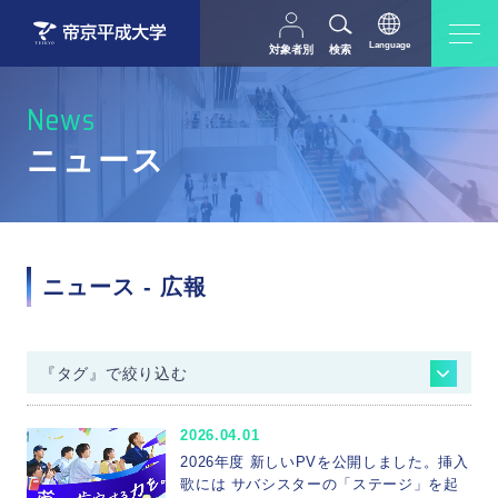
Language
対象者別
検索
日本語
English
中文（简体字）
受験生の方
在学生・教職員の方
News
父母等の方
卒業生の方
ニュース
採用担当の方
地域・一般の方
ニュース - 広報
『タグ』で絞り込む
入試情報
進学相談会
オープンキャンパス
2026.04.01
コンテンツ
イベント
メディア掲載情報
2026年度 新しいPVを公開しました。挿入
公開講座
地域交流・連携
就職情報
歌には サバシスターの「ステージ」を起